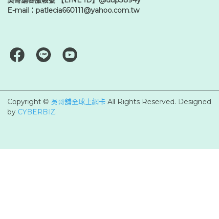
吳哥舖客服帳號 【LINE ID】@uup3894y
E-mail：patlecia660111@yahoo.com.tw
Copyright ©
吳哥舖全球上網卡
All Rights Reserved.
Designed
by
CYBERBIZ
.