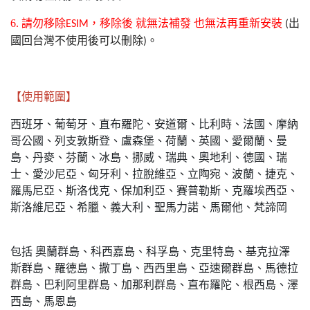
6. 請勿移除
，移除後
就無法補發
也無法再重新安裝
出
ESIM
(
國回台灣不使用後可以刪除
。
)
【使用範圍】
西班牙、葡萄牙、直布羅陀、安道爾、比利時、法國、摩納
哥公國、列支敦斯登、盧森堡、荷蘭、英國、愛爾蘭、曼
島、丹麥、芬蘭、冰島、挪威、瑞典、奧地利、德國、瑞
士、愛沙尼亞、匈牙利、拉脫維亞、立陶宛、波蘭、捷克、
羅馬尼亞、斯洛伐克、保加利亞、賽普勒斯、克羅埃西亞、
斯洛維尼亞、希臘、義大利、聖馬力諾、馬爾他、梵諦岡
包括 奧蘭群島、科西嘉島、科孚島、克里特島、基克拉澤
斯群島、羅德島、撒丁島、西西里島、亞速爾群島、馬德拉
群島、巴利阿里群島、加那利群島、直布羅陀、根西島、澤
西島、馬恩島