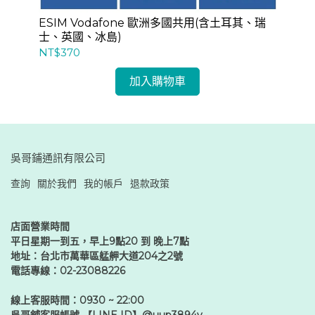
家有
ESIM Vodafone 歐洲多國共用(含土耳其、瑞
ES
中
士、英國、冰島)
(
NT$370
NT
加入購物車
吳哥鋪通訊有限公司
查詢
關於我們
我的帳戶
退款政策
店面營業時間
平日星期一到五，早上9點20 到 晚上7點
地址：台北市萬華區艋舺大道204之2號
電話專線：02-23088226
線上客服時間：0930 ~ 22:00