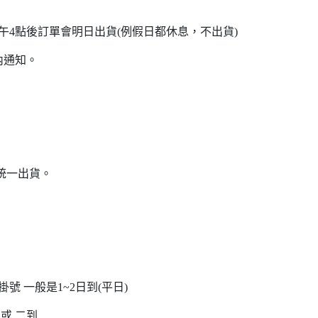
，下午4點後訂單會明日出貨(例假日都休息，不出貨)
內通知。
統一出貨。
號 一般是1~2日到(平日)
 或 二到