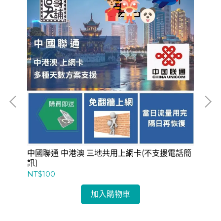
 每
中國聯通 中港澳 三地共用上網卡(不支援電話簡
中國
訊)
日
NT$100
NT
加入購物車