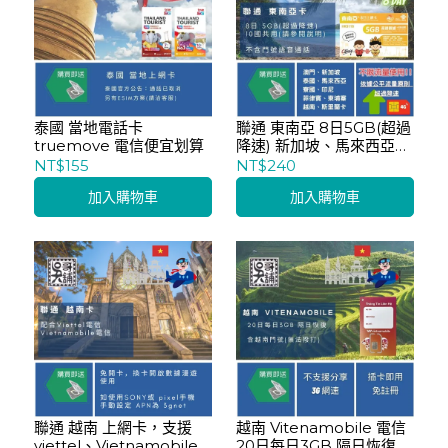
泰國 當地電話卡
聯通 東南亞 8日5GB(超過
truemove 電信便宜划算
降速) 新加坡、馬來西亞、
泰國、菲律賓、印尼、柬
NT$155
NT$240
埔寨、寮國 多國共用
加入購物車
加入購物車
聯通 越南 上網卡，支援
越南 Vitenamobile 電信
viettel、Vietnamobile
20日每日3GB 隔日恢復